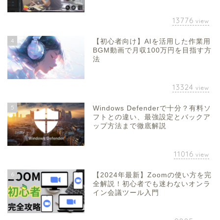
13776
view
4
【初心者向け】AIを活用した作業用
BGM動画で月収100万円を目指す方
法
13324
view
5
Windows Defenderで十分？有料ソ
フトとの違い、最強設定とバックア
ップ方法まで徹底解説
11016
view
6
【2024年最新】Zoomの使い方を完
全解説！初心者でも迷わないオンラ
イン会議ツール入門