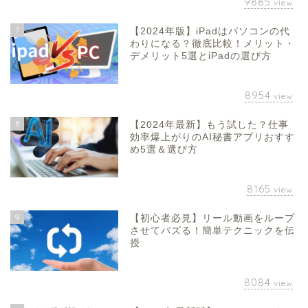
9885
view
7
【2024年版】iPadはパソコンの代
わりになる？徹底比較！メリット・
デメリット5選とiPadの選び方
8954
view
8
【2024年最新】もう試した？仕事
効率爆上がりのAI秘書アプリおすす
め5選＆選び方
8165
view
9
【初心者必見】リール動画をループ
させてバズる！簡単テクニックを伝
授
8084
view