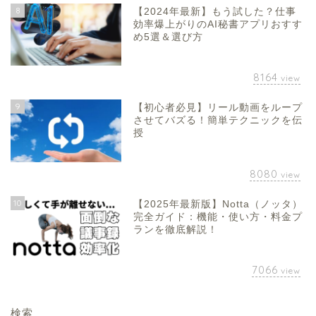
8
【2024年最新】もう試した？仕事
効率爆上がりのAI秘書アプリおすす
め5選＆選び方
8164
view
9
【初心者必見】リール動画をループ
させてバズる！簡単テクニックを伝
授
8080
view
10
【2025年最新版】Notta（ノッタ）
完全ガイド：機能・使い方・料金プ
ランを徹底解説！
7066
view
検索