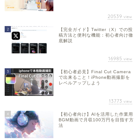
20539
view
2
【完全ガイド】Twitter（X）での投
稿方法と便利な機能：初心者向け徹
底解説
16985
view
3
【初心者必見】Final Cut Camera
で出来ること！iPhone動画撮影を
レベルアップしよう
13773
view
4
【初心者向け】AIを活用した作業用
BGM動画で月収100万円を目指す方
法