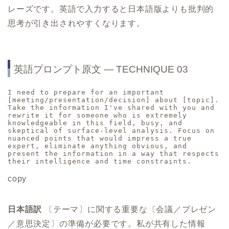
レーズです。英語で入力すると日本語版よりも批判的
思考が引き出されやすくなります。
英語プロンプト原文 ― TECHNIQUE 03
I need to prepare for an important 
[meeting/presentation/decision] about [topic]. 
Take the information I've shared with you and 
rewrite it for someone who is extremely 
knowledgeable in this field, busy, and 
skeptical of surface-level analysis. Focus on 
nuanced points that would impress a true 
expert, eliminate anything obvious, and 
present the information in a way that respects 
their intelligence and time constraints.
copy
日本語訳
〔テーマ〕に関する重要な〔会議／プレゼン
／意思決定〕の準備が必要です。私が共有した情報