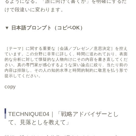
るようになる。「誰に向けて書くか」を明確にするだ
けで段違いに変わります。
▼ 日本語プロンプト（コピペOK）
［テーマ］に関する重要な［会議／プレゼン／意思決定］を控え
ています。この分野に非常に詳しく、時間に追われており、表面
的な分析に対して懐疑的な人物向けにその内容を書き直してくだ
さい。真の専門家が感心するような深い論点に絞り、当たり前の
内容は排除し、その人の知的水準と時間的制約に敬意を払う形で
提示してください。
copy
TECHNIQUE04｜「戦略アドバイザーとし
て、見落としを教えて」