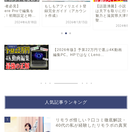
初心者必見】
もしもアフィリエイト登
【話題沸騰】小説『
emiere Proで編集を
録完全ガイド（アカウン
は天下を取りに行く
速化！初期設定と時...
ト作成）
魅力と滋賀県大津市
聖...
2024年6月18日
2026年1月13日
2024年8月
【2026年版】予算22万円で選ぶ4K動画
編集PC。HPではなくLeno...
人気記事ランキング
1
リモラボ怪しい？口コミ徹底解説・
40代の私が経験したリモラボの真実