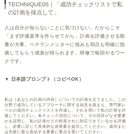
TECHNIQUE05｜「成功チェックリストで私
の計画を採点して」
人は自分が知らないことに気づけない。だからこそ
「まず評価基準を作らせてから」計画を評価させる順
番が大事。ベテランメンターに強みも弱点も明確に指
摘してもらう感覚が得られます。研修で毎回やるワー
クです。
▼ 日本語プロンプト（コピペOK）
私は［あなたの計画の内容］についての計画を立てました。この
分野で成功しているアプローチに関する知見を踏まえ、専門家レ
ベルの成功チェックリストを作成し、それを用いて私の計画を評
価してください。各チェック項目について、その項目がなぜ重要
かを説明し、私の計画がどの程度それに対応できているかを評価
し、必要に応じて具体的な改善案を提示してください。成功また
は失敗に最も直結する要素に重点を置いてください。