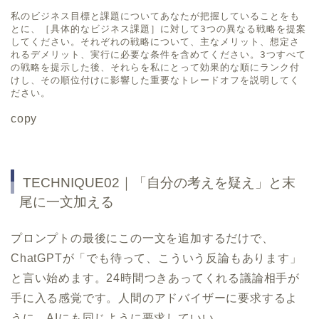
私のビジネス目標と課題についてあなたが把握していることをも
とに、［具体的なビジネス課題］に対して3つの異なる戦略を提案
してください。それぞれの戦略について、主なメリット、想定さ
れるデメリット、実行に必要な条件を含めてください。3つすべて
の戦略を提示した後、それらを私にとって効果的な順にランク付
けし、その順位付けに影響した重要なトレードオフを説明してく
ださい。
copy
TECHNIQUE02｜「自分の考えを疑え」と末
尾に一文加える
プロンプトの最後にこの一文を追加するだけで、
ChatGPTが「でも待って、こういう反論もあります」
と言い始めます。24時間つきあってくれる議論相手が
手に入る感覚です。人間のアドバイザーに要求するよ
うに、AIにも同じように要求していい。