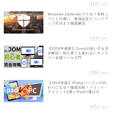
13322
view
5
Windows Defenderで十分？有料ソ
フトとの違い、最強設定とバックア
ップ方法まで徹底解説
11016
view
6
【2024年最新】Zoomの使い方を完
全解説！初心者でも迷わないオンラ
イン会議ツール入門
9884
view
7
【2024年版】iPadはパソコンの代
わりになる？徹底比較！メリット・
デメリット5選とiPadの選び方
8952
view