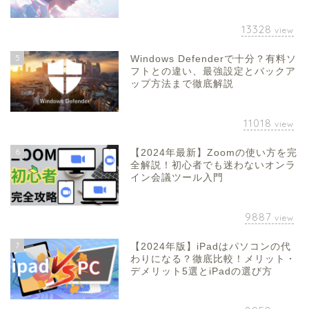
13328
view
5
Windows Defenderで十分？有料ソ
フトとの違い、最強設定とバックア
ップ方法まで徹底解説
11018
view
6
【2024年最新】Zoomの使い方を完
全解説！初心者でも迷わないオンラ
イン会議ツール入門
9887
view
7
【2024年版】iPadはパソコンの代
わりになる？徹底比較！メリット・
デメリット5選とiPadの選び方