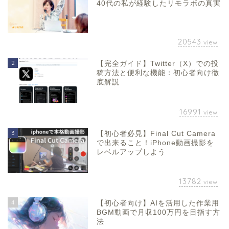
40代の私が経験したリモラボの真実
20543
view
2
【完全ガイド】Twitter（X）での投
稿方法と便利な機能：初心者向け徹
底解説
16991
view
3
【初心者必見】Final Cut Camera
で出来ること！iPhone動画撮影を
レベルアップしよう
13782
view
4
【初心者向け】AIを活用した作業用
BGM動画で月収100万円を目指す方
法