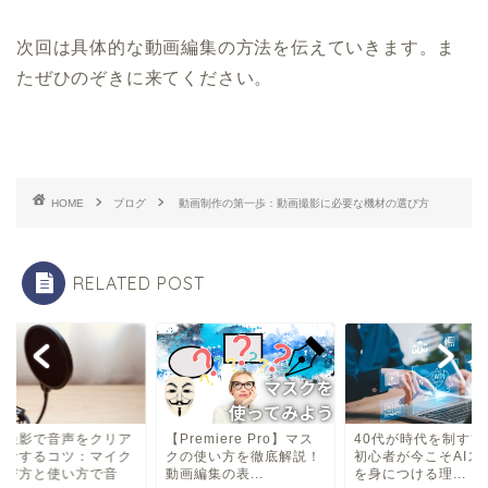
次回は具体的な動画編集の方法を伝えていきます。ま
たぜひのぞきに来てください。
HOME
ブログ
動画制作の第一歩：動画撮影に必要な機材の選び方
RELATED POST
【Premiere Pro】マス
40代が時代を制す?!web
動画撮影で音
クの使い方を徹底解説！
初心者が今こそAIスキル
に録音するコ
動画編集の表...
を身につける理...
の選び方と使