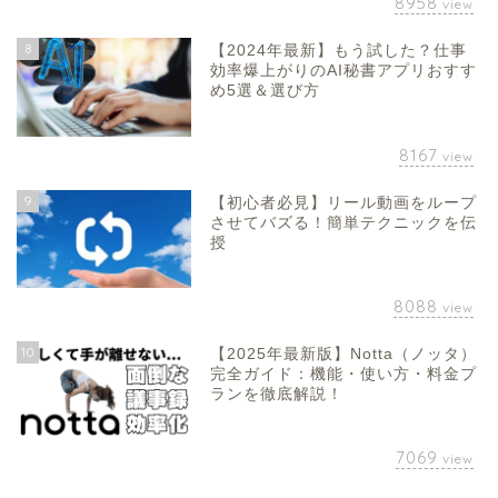
8958
view
8
【2024年最新】もう試した？仕事
効率爆上がりのAI秘書アプリおすす
め5選＆選び方
8167
view
9
【初心者必見】リール動画をループ
させてバズる！簡単テクニックを伝
授
8088
view
10
【2025年最新版】Notta（ノッタ）
完全ガイド：機能・使い方・料金プ
ランを徹底解説！
7069
view