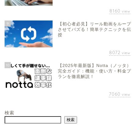
8160
view
9
【初心者必見】リール動画をループ
させてバズる！簡単テクニックを伝
授
8072
view
10
【2025年最新版】Notta（ノッタ）
完全ガイド：機能・使い方・料金プ
ランを徹底解説！
7060
view
検索
検索