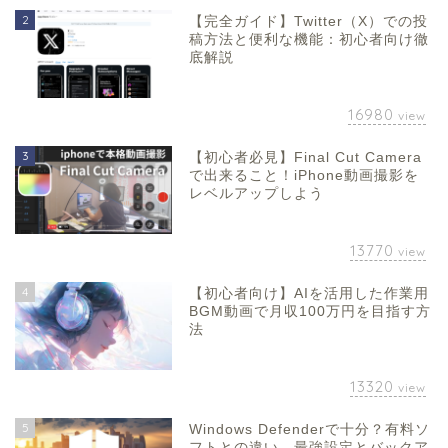
2
【完全ガイド】Twitter（X）での投
稿方法と便利な機能：初心者向け徹
底解説
16980
view
3
【初心者必見】Final Cut Camera
で出来ること！iPhone動画撮影を
レベルアップしよう
13770
view
4
【初心者向け】AIを活用した作業用
BGM動画で月収100万円を目指す方
法
13320
view
5
Windows Defenderで十分？有料ソ
フトとの違い、最強設定とバックア