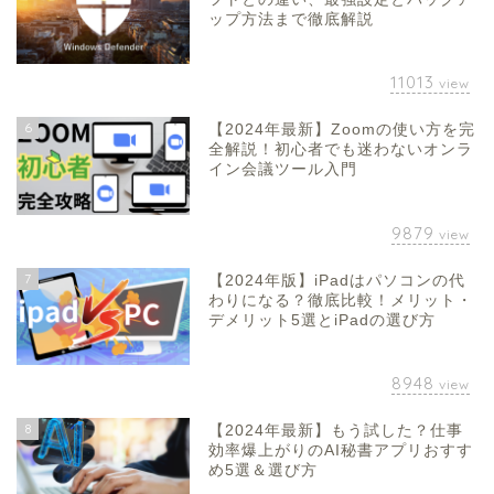
ップ方法まで徹底解説
11013
view
6
【2024年最新】Zoomの使い方を完
全解説！初心者でも迷わないオンラ
イン会議ツール入門
9879
view
7
【2024年版】iPadはパソコンの代
わりになる？徹底比較！メリット・
デメリット5選とiPadの選び方
8948
view
8
【2024年最新】もう試した？仕事
効率爆上がりのAI秘書アプリおすす
め5選＆選び方