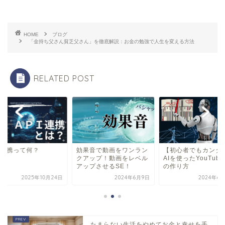
HOME
ブログ
「金持ち父さん貧乏父さん」を徹底解説：お金の勉強で人生を変える方法
RELATED POST
PI連携って何？
効果音で動画をワンラン
【初心者でもカンタ
クアップ！動画をレベル
AIを使ったYouTub
アップさせるSE！
の作り方
2025年10月24日
2024年6月9日
2024年6
たまらない生活をやめてお金と幸せを手