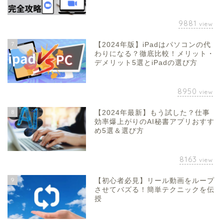
9881
view
7
【2024年版】iPadはパソコンの代
わりになる？徹底比較！メリット・
デメリット5選とiPadの選び方
8950
view
8
【2024年最新】もう試した？仕事
効率爆上がりのAI秘書アプリおすす
め5選＆選び方
8163
view
9
【初心者必見】リール動画をループ
させてバズる！簡単テクニックを伝
授