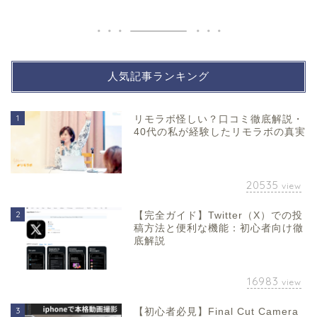
人気記事ランキング
1
リモラボ怪しい？口コミ徹底解説・
40代の私が経験したリモラボの真実
20535
view
2
【完全ガイド】Twitter（X）での投
稿方法と便利な機能：初心者向け徹
底解説
16983
view
3
【初心者必見】Final Cut Camera