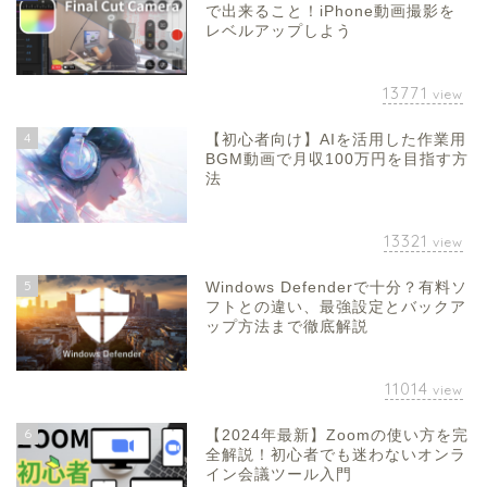
で出来ること！iPhone動画撮影を
レベルアップしよう
13771
view
4
【初心者向け】AIを活用した作業用
BGM動画で月収100万円を目指す方
法
13321
view
5
Windows Defenderで十分？有料ソ
フトとの違い、最強設定とバックア
ップ方法まで徹底解説
11014
view
6
【2024年最新】Zoomの使い方を完
全解説！初心者でも迷わないオンラ
イン会議ツール入門