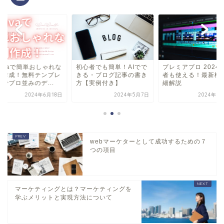
vaで簡単おしゃれな
初心者でも簡単！AIでで
プレミアプロ 2024 初
成！無料テンプレ
きる・ブログ記事の書き
者も使える！最新機能 
プロ並みのデ...
方【実例付き】
細解説
2024年6月18日
2024年5月7日
2024年5月31
webマーケターとして成功するための７
つの項目
マーケティングとは？マーケティングを
学ぶメリットと実現方法について