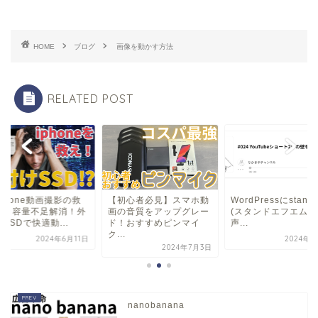
HOME
ブログ
画像を動かす方法
RELATED POST
Phone動画撮影の救
【初心者必見】スマホ動
WordPressにstand.
主】容量不足解消！外
画の音質をアップグレー
(スタンドエフエム) 
SSDで快適動...
ド！おすすめピンマイ
声...
ク...
2024年6月11日
2024年5
2024年7月3日
nanobanana