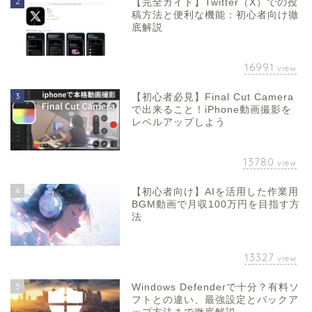
2
【完全ガイド】Twitter（X）での投
稿方法と便利な機能：初心者向け徹
底解説
16991
view
3
【初心者必見】Final Cut Camera
で出来ること！iPhone動画撮影を
レベルアップしよう
13780
view
4
【初心者向け】AIを活用した作業用
BGM動画で月収100万円を目指す方
法
13327
view
5
Windows Defenderで十分？有料ソ
フトとの違い、最強設定とバックア