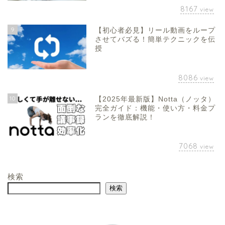
8167
view
9
【初心者必見】リール動画をループ
させてバズる！簡単テクニックを伝
授
8086
view
10
【2025年最新版】Notta（ノッタ）
完全ガイド：機能・使い方・料金プ
ランを徹底解説！
7068
view
検索
検索