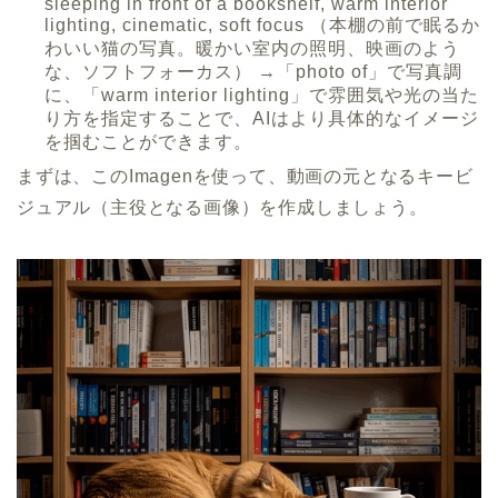
sleeping in front of a bookshelf, warm interior
lighting, cinematic, soft focus （本棚の前で眠るか
わいい猫の写真。暖かい室内の照明、映画のよう
な、ソフトフォーカス） →「photo of」で写真調
に、「warm interior lighting」で雰囲気や光の当た
り方を指定することで、AIはより具体的なイメージ
を掴むことができます。
まずは、このImagenを使って、動画の元となるキービ
ジュアル（主役となる画像）を作成しましょう。