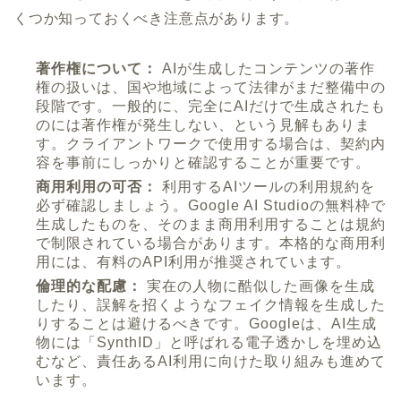
くつか知っておくべき注意点があります。
著作権について：
AIが生成したコンテンツの著作
権の扱いは、国や地域によって法律がまだ整備中の
段階です。一般的に、完全にAIだけで生成されたも
のには著作権が発生しない、という見解もありま
す。クライアントワークで使用する場合は、契約内
容を事前にしっかりと確認することが重要です。
商用利用の可否：
利用するAIツールの利用規約を
必ず確認しましょう。Google AI Studioの無料枠で
生成したものを、そのまま商用利用することは規約
で制限されている場合があります。本格的な商用利
用には、有料のAPI利用が推奨されています。
倫理的な配慮：
実在の人物に酷似した画像を生成
したり、誤解を招くようなフェイク情報を生成した
りすることは避けるべきです。Googleは、AI生成
物には「SynthID」と呼ばれる電子透かしを埋め込
むなど、責任あるAI利用に向けた取り組みも進めて
います。