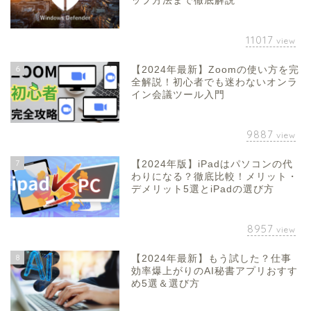
ップ方法まで徹底解説
11017
view
6
【2024年最新】Zoomの使い方を完
全解説！初心者でも迷わないオンラ
イン会議ツール入門
9887
view
7
【2024年版】iPadはパソコンの代
わりになる？徹底比較！メリット・
デメリット5選とiPadの選び方
8957
view
8
【2024年最新】もう試した？仕事
効率爆上がりのAI秘書アプリおすす
め5選＆選び方