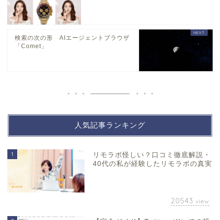
検索の次の形 AIエージェントブラウザ
「Comet」
人気記事ランキング
1
リモラボ怪しい？口コミ徹底解説・
40代の私が経験したリモラボの真実
20543
view